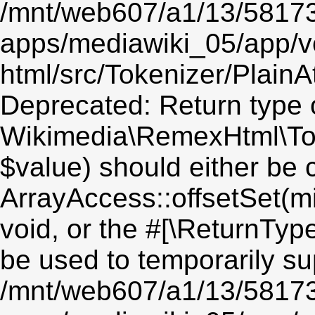
/mnt/web607/a1/13/5817
apps/mediawiki_05/app/v
html/src/Tokenizer/PlainA
Deprecated: Return type 
Wikimedia\RemexHtml\Toke
$value) should either be 
ArrayAccess::offsetSet(mi
void, or the #[\ReturnTyp
be used to temporarily su
/mnt/web607/a1/13/5817