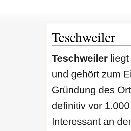
Teschweiler
Zur
Zur
Teschweiler
lieg
Navigation
Suche
springen
springen
und gehört zum Ei
Gründung des Orte
definitiv vor 1.000
Interessant an de