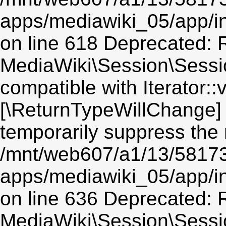
apps/mediawiki_05/app/i
on line 618 Deprecated: R
MediaWiki\Session\Session
compatible with Iterator::v
[\ReturnTypeWillChange] 
temporarily suppress the 
/mnt/web607/a1/13/5817
apps/mediawiki_05/app/i
on line 636 Deprecated: R
MediaWiki\Session\Sessio