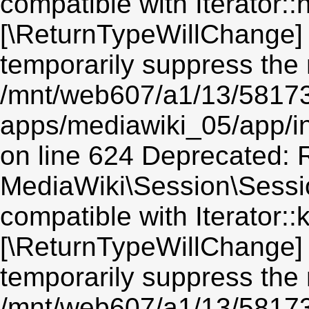
compatible with Iterator::n
[\ReturnTypeWillChange] 
temporarily suppress the 
/mnt/web607/a1/13/5817
apps/mediawiki_05/app/i
on line 624 Deprecated: R
MediaWiki\Session\Sessio
compatible with Iterator::
[\ReturnTypeWillChange] 
temporarily suppress the 
/mnt/web607/a1/13/5817