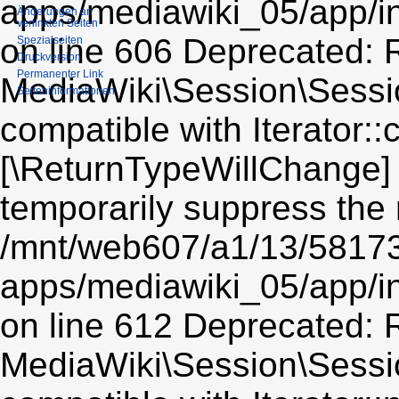
apps/mediawiki_05/app/i
Änderungen an
verlinkten Seiten
on line 606 Deprecated: R
Spezialseiten
Druckversion
Permanenter Link
MediaWiki\Session\Sessio
Seiten­informationen
compatible with Iterator::c
[\ReturnTypeWillChange] 
temporarily suppress the 
/mnt/web607/a1/13/5817
apps/mediawiki_05/app/i
on line 612 Deprecated: R
MediaWiki\Session\Sessio