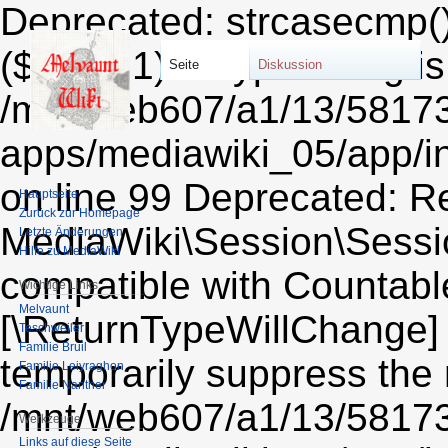
Deprecated: strcasecmp()
($string1) of type string i
Seite
Diskussion
/mnt/web607/a1/13/5817
apps/mediawiki_05/app/i
on line 99 Deprecated: Re
Hauptseite
Zurück zur Homepage
MediaWiki\Session\Sessio
Letzte Änderungen
Hilfe zu MediaWiki
compatible with Countable:
Wichtige Links
Melvaunt
[\ReturnTypeWillChange] 
Teschweiler
Familie Bruil
temporarily suppress the 
Familie Leiyraghon
Familie Nanther
/mnt/web607/a1/13/5817
Werkzeuge
Links auf diese Seite