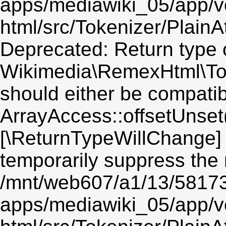
apps/mediawiki_05/app/v
html/src/Tokenizer/PlainA
Deprecated: Return type 
Wikimedia\RemexHtml\Toke
should either be compatib
ArrayAccess::offsetUnset(
[\ReturnTypeWillChange] 
temporarily suppress the 
/mnt/web607/a1/13/5817
apps/mediawiki_05/app/v