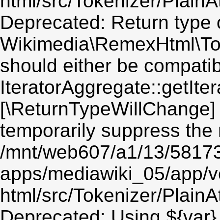
html/src/Tokenizer/PlainA
Deprecated: Return type 
Wikimedia\RemexHtml\Token
should either be compatib
IteratorAggregate::getIter
[\ReturnTypeWillChange] 
temporarily suppress the 
/mnt/web607/a1/13/5817
apps/mediawiki_05/app/v
html/src/Tokenizer/PlainA
Deprecated: Using ${var} 