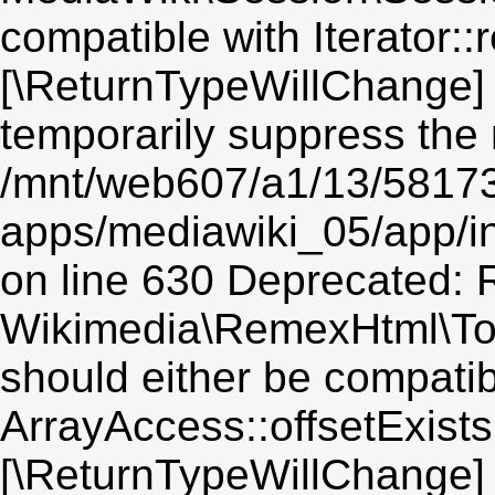
compatible with Iterator::r
[\ReturnTypeWillChange] 
temporarily suppress the 
/mnt/web607/a1/13/5817
apps/mediawiki_05/app/i
on line 630 Deprecated: R
Wikimedia\RemexHtml\Toke
should either be compatib
ArrayAccess::offsetExists(
[\ReturnTypeWillChange] 