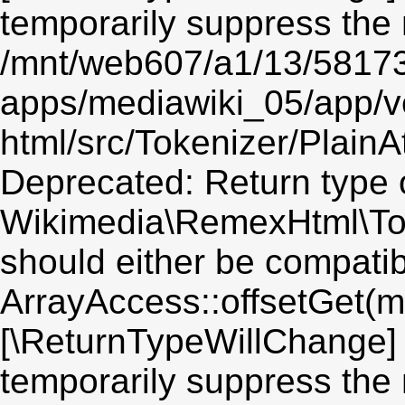
temporarily suppress the 
/mnt/web607/a1/13/5817
apps/mediawiki_05/app/v
html/src/Tokenizer/PlainA
Deprecated: Return type 
Wikimedia\RemexHtml\Toke
should either be compatib
ArrayAccess::offsetGet(mi
[\ReturnTypeWillChange] 
temporarily suppress the 