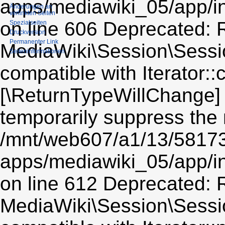
apps/mediawiki_05/app/i
Änderungen an
verlinkten Seiten
on line 606 Deprecated: R
Spezialseiten
Druckversion
Permanenter Link
MediaWiki\Session\Sessio
Seiten­informationen
compatible with Iterator::c
[\ReturnTypeWillChange] 
temporarily suppress the 
/mnt/web607/a1/13/5817
apps/mediawiki_05/app/i
on line 612 Deprecated: R
MediaWiki\Session\Sessio