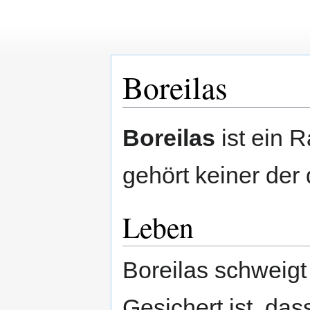
Boreilas
Zur
Zur
Boreilas
ist ein 
Navigation
Suche
springen
springen
gehört keiner der
Leben
Boreilas schweigt
Gesichert ist, das