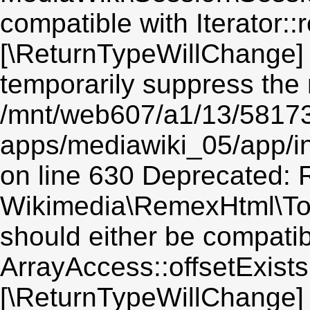
compatible with Iterator::r
[\ReturnTypeWillChange] 
temporarily suppress the 
/mnt/web607/a1/13/5817
apps/mediawiki_05/app/i
on line 630 Deprecated: R
Wikimedia\RemexHtml\Toke
should either be compatib
ArrayAccess::offsetExists(
[\ReturnTypeWillChange] 