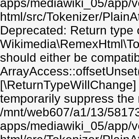
apps/mediawiki_05/app/v
html/src/Tokenizer/PlainA
Deprecated: Return type 
Wikimedia\RemexHtml\Toke
should either be compatib
ArrayAccess::offsetUnset(
[\ReturnTypeWillChange] 
temporarily suppress the 
/mnt/web607/a1/13/5817
apps/mediawiki_05/app/v