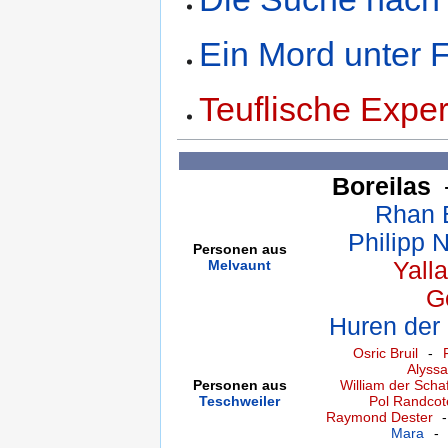
Ein Mord unter 
Teuflische Expe
Boreilas
Rhan B
Philipp 
Personen aus
Melvaunt
Yall
G
Huren der
Osric Bruil
-
Alyssa
Personen aus
William der Schaf
Teschweiler
Pol Randcot
Raymond Dester
Mara
-