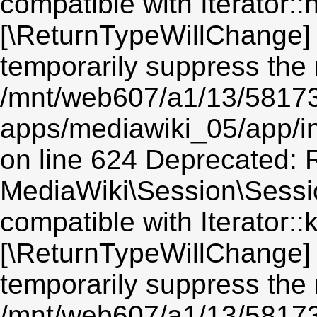
compatible with Iterator::n
[\ReturnTypeWillChange] 
temporarily suppress the 
/mnt/web607/a1/13/5817
apps/mediawiki_05/app/i
on line 624 Deprecated: R
MediaWiki\Session\Sessio
compatible with Iterator::
[\ReturnTypeWillChange] 
temporarily suppress the 
/mnt/web607/a1/13/5817