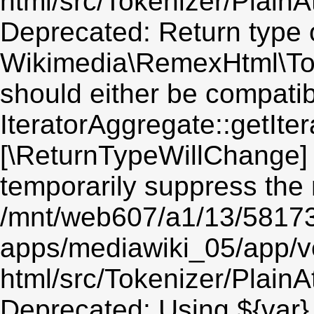
html/src/Tokenizer/PlainA
Deprecated: Return type 
Wikimedia\RemexHtml\Token
should either be compatib
IteratorAggregate::getIter
[\ReturnTypeWillChange] 
temporarily suppress the 
/mnt/web607/a1/13/5817
apps/mediawiki_05/app/v
html/src/Tokenizer/PlainA
Deprecated: Using ${var} 