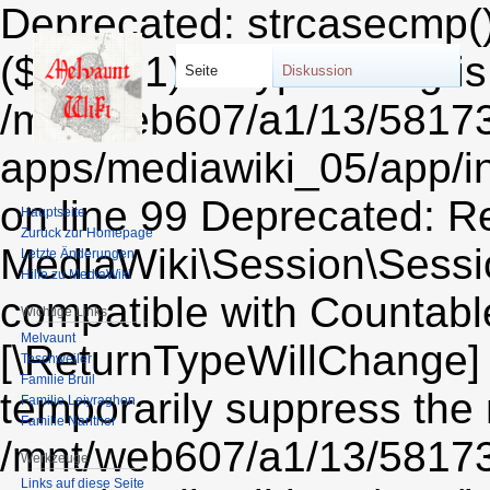
Deprecated: strcasecmp()
($string1) of type string i
Seite
Diskussion
/mnt/web607/a1/13/5817
apps/mediawiki_05/app/i
on line 99 Deprecated: Re
Hauptseite
Zurück zur Homepage
MediaWiki\Session\Sessio
Letzte Änderungen
Hilfe zu MediaWiki
compatible with Countable:
Wichtige Links
Melvaunt
[\ReturnTypeWillChange] 
Teschweiler
Familie Bruil
temporarily suppress the 
Familie Leiyraghon
Familie Nanther
/mnt/web607/a1/13/5817
Werkzeuge
Links auf diese Seite