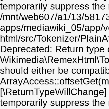
temporarily suppress the 
/mnt/web607/a1/13/5817
apps/mediawiki_05/app/v
html/src/Tokenizer/PlainA
Deprecated: Return type 
Wikimedia\RemexHtml\Toke
should either be compatib
ArrayAccess::offsetGet(mi
[\ReturnTypeWillChange] 
temporarily suppress the 