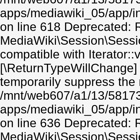
apps/mediawiki_05/app/i
on line 618 Deprecated: R
MediaWiki\Session\Session
compatible with Iterator::v
[\ReturnTypeWillChange] 
temporarily suppress the 
/mnt/web607/a1/13/5817
apps/mediawiki_05/app/i
on line 636 Deprecated: R
MediaWiki\Session\Sessio