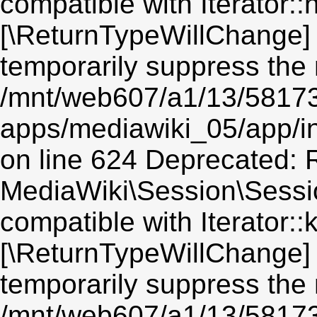
compatible with Iterator::n
[\ReturnTypeWillChange] 
temporarily suppress the 
/mnt/web607/a1/13/5817
apps/mediawiki_05/app/i
on line 624 Deprecated: R
MediaWiki\Session\Sessio
compatible with Iterator::
[\ReturnTypeWillChange] 
temporarily suppress the 
/mnt/web607/a1/13/5817