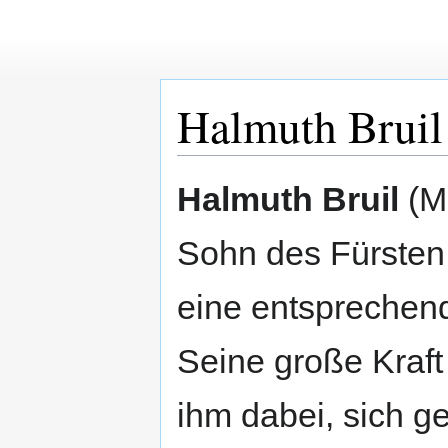
Halmuth Bruil
Zur
Zur
Halmuth Bruil
(ME
Navigation
Suche
springen
springen
Sohn des Fürsten
eine entsprechend
Seine große Kraft
ihm dabei, sich 