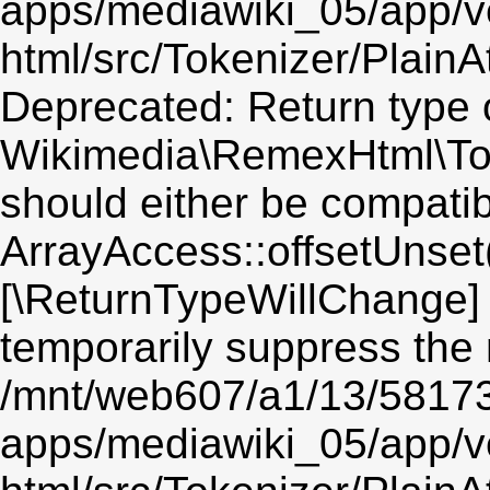
apps/mediawiki_05/app/v
html/src/Tokenizer/PlainA
Deprecated: Return type 
Wikimedia\RemexHtml\Toke
should either be compatib
ArrayAccess::offsetUnset(
[\ReturnTypeWillChange] 
temporarily suppress the 
/mnt/web607/a1/13/5817
apps/mediawiki_05/app/v