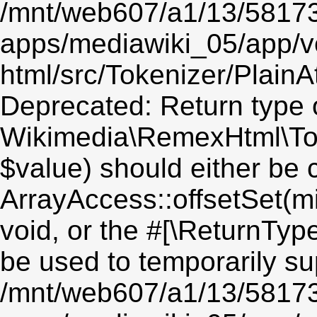
/mnt/web607/a1/13/5817
apps/mediawiki_05/app/v
html/src/Tokenizer/PlainA
Deprecated: Return type 
Wikimedia\RemexHtml\Toke
$value) should either be 
ArrayAccess::offsetSet(mi
void, or the #[\ReturnTyp
be used to temporarily su
/mnt/web607/a1/13/5817