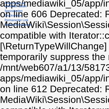
apps/mediawiki_05/app/i
Änderungen an
verlinkten Seiten
on line 606 Deprecated: R
Spezialseiten
Druckversion
Permanenter Link
MediaWiki\Session\Sessio
Seiten­informationen
compatible with Iterator::c
[\ReturnTypeWillChange] 
temporarily suppress the 
/mnt/web607/a1/13/5817
apps/mediawiki_05/app/i
on line 612 Deprecated: R
MediaWiki\Session\Sessio