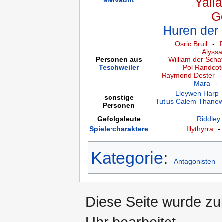
Yall
G
Huren der
Osric Bruil
-
Alyssa
Personen aus
William der Schaf
Teschweiler
Pol Randcot
Raymond Dester
Mara
-
Lleywen Harp
sonstige
Tutius Calem Thane
Personen
Gefolgsleute
Riddley
Spielercharaktere
Illythyrra
Kategorie
:
Antagonisten
Diese Seite wurde z
Uhr bearbeitet.