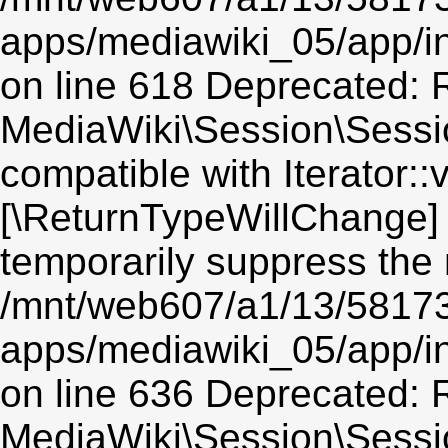
apps/mediawiki_05/app/i
on line 618 Deprecated: R
MediaWiki\Session\Session
compatible with Iterator::v
[\ReturnTypeWillChange] 
temporarily suppress the 
/mnt/web607/a1/13/5817
apps/mediawiki_05/app/i
on line 636 Deprecated: R
MediaWiki\Session\Sessio