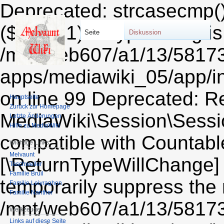
Deprecated: strcasecmp()
($string1) of type string i
Seite
Diskussion
/mnt/web607/a1/13/5817
apps/mediawiki_05/app/i
on line 99 Deprecated: Re
Hauptseite
Zurück zur Homepage
MediaWiki\Session\Sessio
Letzte Änderungen
Hilfe zu MediaWiki
compatible with Countable:
Wichtige Links
Melvaunt
[\ReturnTypeWillChange] 
Teschweiler
Familie Bruil
temporarily suppress the 
Familie Leiyraghon
Familie Nanther
/mnt/web607/a1/13/5817
Werkzeuge
Links auf diese Seite