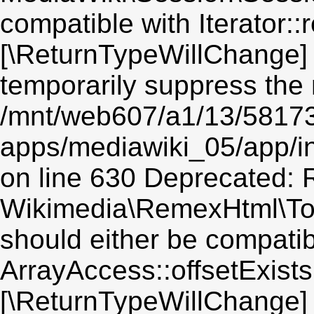
compatible with Iterator::r
[\ReturnTypeWillChange] 
temporarily suppress the 
/mnt/web607/a1/13/5817
apps/mediawiki_05/app/i
on line 630 Deprecated: R
Wikimedia\RemexHtml\Toke
should either be compatib
ArrayAccess::offsetExists(
[\ReturnTypeWillChange] 