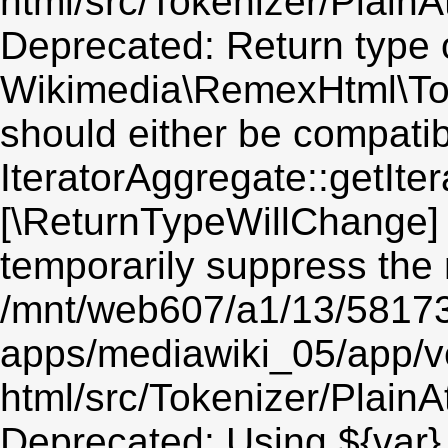
html/src/Tokenizer/PlainA
Deprecated: Return type 
Wikimedia\RemexHtml\Token
should either be compatib
IteratorAggregate::getIter
[\ReturnTypeWillChange] 
temporarily suppress the 
/mnt/web607/a1/13/5817
apps/mediawiki_05/app/v
html/src/Tokenizer/PlainA
Deprecated: Using ${var} 