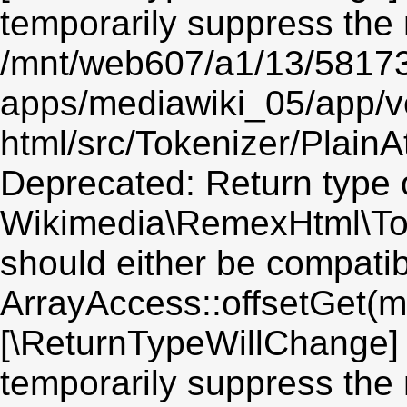
temporarily suppress the 
/mnt/web607/a1/13/5817
apps/mediawiki_05/app/v
html/src/Tokenizer/PlainA
Deprecated: Return type 
Wikimedia\RemexHtml\Toke
should either be compatib
ArrayAccess::offsetGet(mi
[\ReturnTypeWillChange] 
temporarily suppress the 