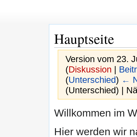
Hauptseite
Version vom 23. J
(
Diskussion
|
Beit
(
Unterschied
)
← N
(Unterschied) | N
Zur
Zur
Willkommen im Wi
Navigation
Suche
springen
springen
Hier werden wir 