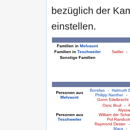
bezüglich der Ka
einstellen.
Familien in
Melvaunt
Familien in
Teschweiler
Sattler
-
Sonstige Familien
Boreilas
-
Halmuth B
Personen aus
Philipp Nanther
-
Melvaunt
Gorm Edelbrecht
Osric Bruil
-
Alyssa
Personen aus
William der Schaf
Teschweiler
Pol Randcot
Raymond Dester
Mara
-