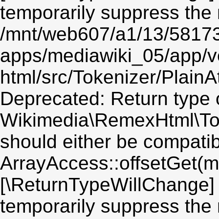
temporarily suppress the 
/mnt/web607/a1/13/5817
apps/mediawiki_05/app/v
html/src/Tokenizer/PlainA
Deprecated: Return type 
Wikimedia\RemexHtml\Toke
should either be compatib
ArrayAccess::offsetGet(mi
[\ReturnTypeWillChange] 
temporarily suppress the 