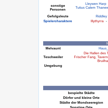
Lleywen Harp
sonstige
Tutius Calem Thane
Personen
Gefolgsleute
Riddley
Spielercharaktere
Illythyrra
Melvaunt
Haus_
Die Hallen des
Teschweiler
Frischer Fang, Taver
Bruilh
Umgebung
bespielte Städte
Dörfer und kleine Orte
Städte der Mondseeregion
Sonstige Orte