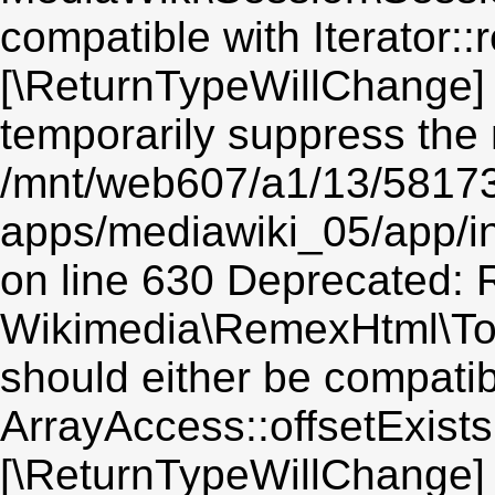
compatible with Iterator::r
[\ReturnTypeWillChange] 
temporarily suppress the 
/mnt/web607/a1/13/5817
apps/mediawiki_05/app/i
on line 630 Deprecated: R
Wikimedia\RemexHtml\Toke
should either be compatib
ArrayAccess::offsetExists(
[\ReturnTypeWillChange] 