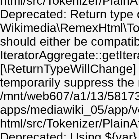
html/src/Tokenizer/PlainA
Deprecated: Return type 
Wikimedia\RemexHtml\Token
should either be compatib
IteratorAggregate::getIter
[\ReturnTypeWillChange] 
temporarily suppress the 
/mnt/web607/a1/13/5817
apps/mediawiki_05/app/v
html/src/Tokenizer/PlainA
Deprecated: Using ${var} 