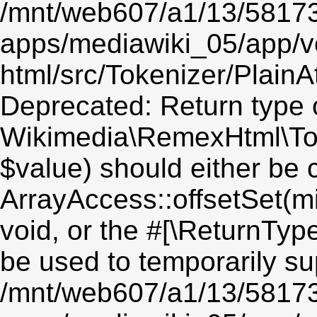
/mnt/web607/a1/13/5817
apps/mediawiki_05/app/v
html/src/Tokenizer/PlainA
Deprecated: Return type 
Wikimedia\RemexHtml\Toke
$value) should either be 
ArrayAccess::offsetSet(mi
void, or the #[\ReturnTyp
be used to temporarily su
/mnt/web607/a1/13/5817