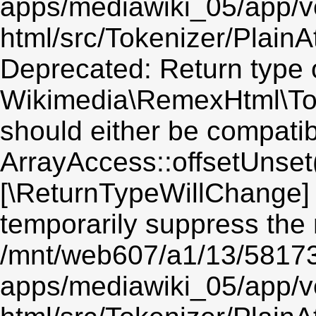
apps/mediawiki_05/app/v
html/src/Tokenizer/PlainA
Deprecated: Return type 
Wikimedia\RemexHtml\Toke
should either be compatib
ArrayAccess::offsetUnset(
[\ReturnTypeWillChange] 
temporarily suppress the 
/mnt/web607/a1/13/5817
apps/mediawiki_05/app/v