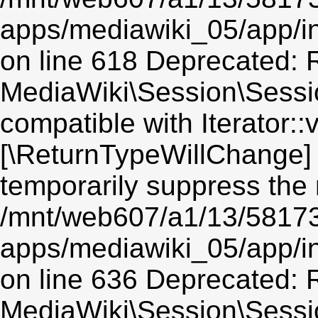
apps/mediawiki_05/app/i
on line 618 Deprecated: R
MediaWiki\Session\Session
compatible with Iterator::v
[\ReturnTypeWillChange] 
temporarily suppress the 
/mnt/web607/a1/13/5817
apps/mediawiki_05/app/i
on line 636 Deprecated: R
MediaWiki\Session\Sessio