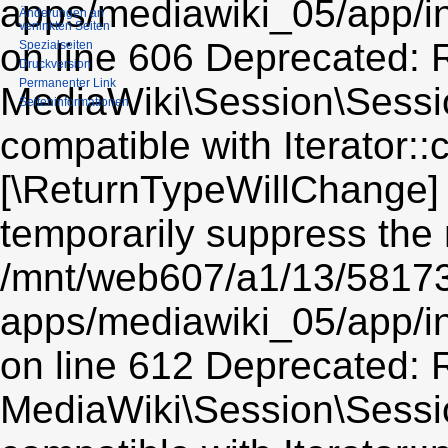
apps/mediawiki_05/app/i
Änderungen an
verlinkten Seiten
on line 606 Deprecated: R
Spezialseiten
Druckversion
Permanenter Link
MediaWiki\Session\Sessio
Seiten­informationen
compatible with Iterator::c
[\ReturnTypeWillChange] 
temporarily suppress the 
/mnt/web607/a1/13/5817
apps/mediawiki_05/app/i
on line 612 Deprecated: R
MediaWiki\Session\Sessio