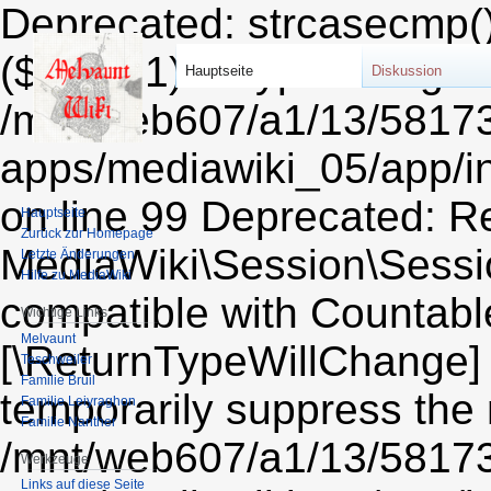
Deprecated: strcasecmp()
($string1) of type string i
Hauptseite
Diskussion
/mnt/web607/a1/13/5817
apps/mediawiki_05/app/i
on line 99 Deprecated: Re
Hauptseite
Zurück zur Homepage
MediaWiki\Session\Sessio
Letzte Änderungen
Hilfe zu MediaWiki
compatible with Countable:
Wichtige Links
Melvaunt
[\ReturnTypeWillChange] 
Teschweiler
Familie Bruil
temporarily suppress the 
Familie Leiyraghon
Familie Nanther
/mnt/web607/a1/13/5817
Werkzeuge
Links auf diese Seite