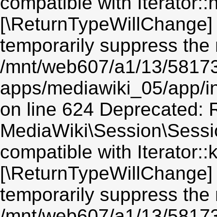
compatible with Iterator::n
[\ReturnTypeWillChange] 
temporarily suppress the 
/mnt/web607/a1/13/5817
apps/mediawiki_05/app/i
on line 624 Deprecated: R
MediaWiki\Session\Sessio
compatible with Iterator::
[\ReturnTypeWillChange] 
temporarily suppress the 
/mnt/web607/a1/13/5817